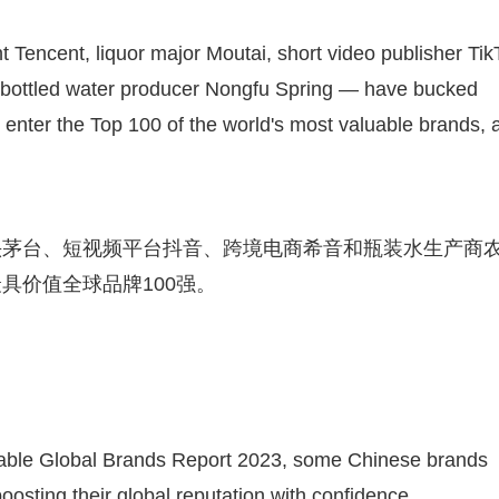
Tencent, liquor major Moutai, short video publisher Tik
 bottled water producer Nongfu Spring — have bucked
 enter the Top 100 of the world's most valuable brands, 
头茅台、短视频平台抖音、跨境电商希音和瓶装水生产商
具价值全球品牌100强。
uable Global Brands Report 2023, some Chinese brands
sting their global reputation with confidence.