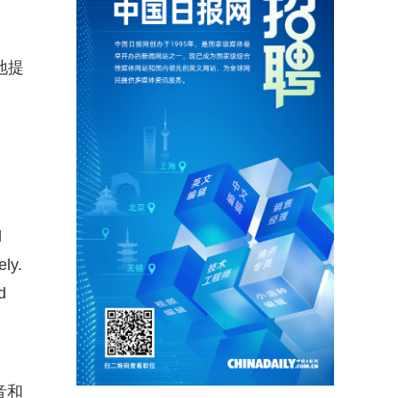
地提
d
ely.
d
音和