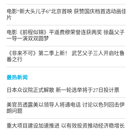
电影“新大头儿子6”北京首映 获赞国庆档首选动画佳
片
电影《前程似锦》平遥费穆荣誉连获两奖 徐磊父子
一导一演双双圆梦
《非来不可》第二季上新！ 武艺父子三人开启吐鲁
番之行
最热新闻
日本众议院正式解散 新一轮选举将于27日投计票
美官员透露美以领导人将通电话 讨论以色列回击伊
朗问题
重大项目建设加速推进 以有效投资推动经济稳增长