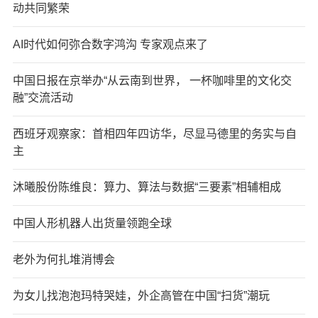
动共同繁荣
AI时代如何弥合数字鸿沟 专家观点来了
中国日报在京举办“从云南到世界， 一杯咖啡里的文化交
融”交流活动
西班牙观察家：首相四年四访华，尽显马德里的务实与自
主
沐曦股份陈维良：算力、算法与数据“三要素”相辅相成
中国人形机器人出货量领跑全球
老外为何扎堆消博会
为女儿找泡泡玛特哭娃，外企高管在中国“扫货”潮玩