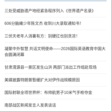
三处受威胁遗产地经紧急程序列入《世界遗产名录》
606分脑瘫少年陈文杰 收到川大录取通知书！
三伏天老年人消暑有方：别硬扛也别贪凉！
凝聚中外智慧 共话文明使命——2026国际英语教育中国大
会圆满闭幕
甘肃渭源县一景区发生山洪 两部门派出工作组赴现场
美媒披露特朗普暂缓扩大对伊作战规模原因
国际射联全项世界杯：布帅航男子10米气手枪夺金
南部战区新闻发言人发表谈话