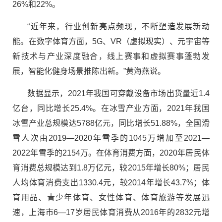
26%和22%。
“近年来，行业创新亮点频现，不断塑造发展新动
能。在数字体育方面，5G、VR（虚拟现实）、元宇宙等
新技术与产业深度融合，线上赛事和虚拟赛事蓬勃发
展，智能化健身场景推陈出新。”黄海燕说。
数据显示，2021年我国可穿戴设备市场出货量近1.4
亿台，同比增长25.4%。在冰雪产业方面，2021年我国
冰雪产业总规模达5788亿元，同比增长51.88%，全国滑
雪人次由2019—2020年雪季的1045万增加至2021—
2022年雪季的2154万。在体育消费方面，2020年居民体
育消费总规模达到1.8万亿元，较2015年增长80%；居民
人均体育消费支出1330.4元，较2014年增长43.7%；体
育用品、青少年体育、女性体育、体育旅游等发展迅
速，上海市6—17岁居民体育消费从2016年的2832元增