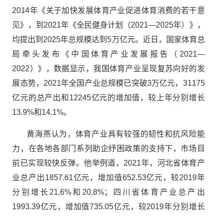
2014年《关于加快发展体育产业促进体育消费的若干意
见》，到2021年《全民健身计划（2021—2025年）》，
均提出到2025年总规模达到5万亿元。近日，国家体育总
局牵头发布《中国体育产业发展报告（2021—
2022）》，数据显示，我国体育产业呈现复苏向好的发
展态势，2021年全国产业总规模已突破3万亿元，31175
亿元的总产出和12245亿元的增加值，较上年分别增长
13.9%和14.1%。
黄海燕认为，体育产业具有较强的韧性和抗风险能
力，在各地各部门系列助企纾困政策的支持下，市场目
前已实现较快反弹。他举例道，2021年，河北省体育产
业总产出1857.61亿元，增加值652.53亿元，较2019年
分别增长21.6%和20.8%；四川省体育产业总产出
1993.39亿元，增加值735.05亿元，较2019年分别增长