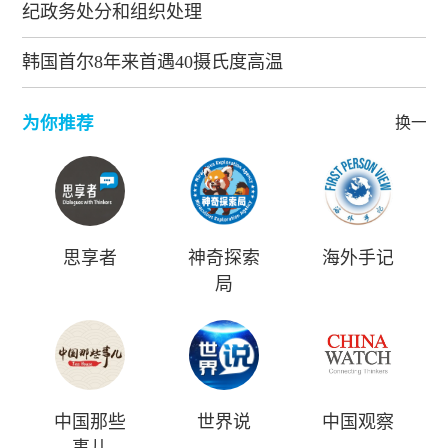
纪政务处分和组织处理
韩国首尔8年来首遇40摄氏度高温
为你推荐
换一批
思享者
神奇探索
海外手记
局
中国那些
世界说
中国观察
事儿