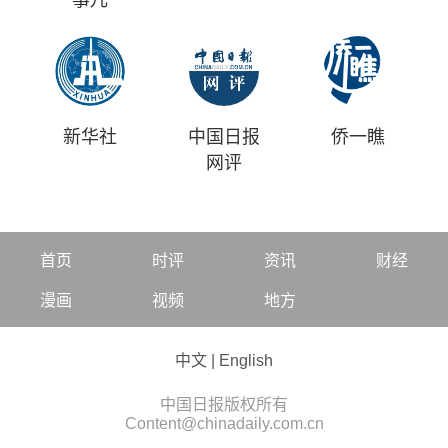
新华社
中国日报
侨一瞧
网评
首页
时评
资讯
财经
漫画
视频
地方
中文
|
English
中国日报版权所有
Content@chinadaily.com.cn