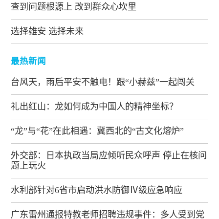
查到问题根源上 改到群众心坎里
选择雄安 选择未来
最热新闻
台风天，雨后平安不触电！跟“小赫兹”一起闯关
礼出红山：龙如何成为中国人的精神坐标？
“龙”与“花”在此相遇：冀西北的“古文化熔炉”
外交部：日本执政当局应倾听民众呼声 停止在核问
题上玩火
水利部针对6省市启动洪水防御Ⅳ级应急响应
广东雷州通报特教老师招聘违规事件：多人受到党