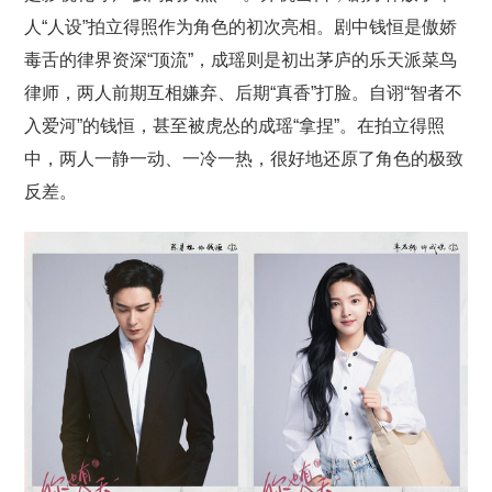
人“人设”拍立得照作为角色的初次亮相。剧中钱恒是傲娇
毒舌的律界资深“顶流”，成瑶则是初出茅庐的乐天派菜鸟
律师，两人前期互相嫌弃、后期“真香”打脸。自诩“智者不
入爱河”的钱恒，甚至被虎怂的成瑶“拿捏”。在拍立得照
中，两人一静一动、一冷一热，很好地还原了角色的极致
反差。