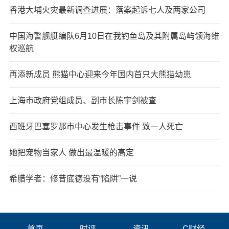
香港大埔火灾最新调查进展：落案起诉七人及两家公司
中国海警舰艇编队6月10日在我钓鱼岛及其附属岛屿领海维
权巡航
再添新成员 熊猫中心迎来今年国内首只大熊猫幼崽
上海市政府党组成员、副市长陈宇剑被查
西班牙巴塞罗那市中心发生枪击事件 致一人死亡
她把宠物当家人 做出最温暖的高定
希腊学者：修昔底德没有“陷阱”一说
首页
时评
资讯
C财经