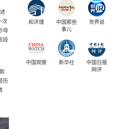
讲述
一次
和评理
中国那些
世界说
事儿
妙母
这段
中国观察
新华社
中国日报
网评
款
经历
青