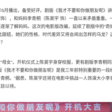
0年5月播出，备受好评。剧版《我才不要和你做朋友呢》
 饰），和妈妈李青桐（陈昊宇 饰）一直以来矛盾重重。
逐渐了解妈妈。这次的电影版改编，延续了剧版中的“奇
北甜妞，她们的性格、时代差异又将会闹出怎样的乌龙？
喜？
“母女”。开机仪式上陈昊宇身穿校服，更有剧版李青桐同
版《我才不要和你做朋友呢》是我三年前特别重要的一段
青桐。”据悉，陈昊宇还将在电影中挑战一人饰演大小李
拭目以待。