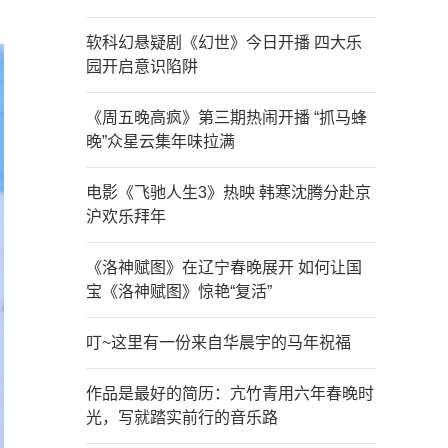
软科幻悬疑剧《幻世》今日开播 四大乐
园开启意识陷阱
《周五晚高疯》第三期热闹开播 “抓马蜂
晚”众星云集年味拉满
电影《飞驰人生3》热映 韩寒沈腾分赴京
沪欢乐拜年
《洛神赋图》在辽宁春晚展开 如何让国
宝《洛神赋图》惊艳“复活”
叮~这里有一份来自华晨宇的马年祝福
作品是最好的简历：亢竹青用六年春晚时
光，写就踏实前行的音乐路