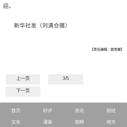
迎。
新华社发（刘满仓摄）
【责任编辑：妮思娜】
上一页
3/5
下一页
首页
时评
资讯
财经
文化
漫画
视频
地方