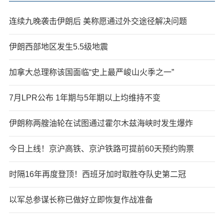
连续九晚袭击伊朗后 美称愿通过外交途径解决问题
伊朗西部地区发生5.5级地震
加拿大总理称该国面临“史上最严峻山火季之一”
7月LPR公布 1年期与5年期以上均维持不变
伊朗称两艘油轮在试图通过霍尔木兹海峡时发生爆炸
今日上线！京沪高铁、京沪铁路可提前60天预约购票
时隔16年再度登顶！西班牙加时取胜夺队史第二冠
以军总参谋长称已做好立即恢复作战准备