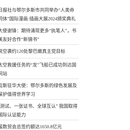
日报社与鄂尔多斯市共同举办“人类命
同体”国际漫画·插画大展2024颁奖典礼
大使谢锋：期待涌现更多“执笔人”，书
美友好合作“新锦书”
说空袭约120处黎巴嫩真主党目标
太空救援任务的“龙”飞船已成功到达国
间站
拉斯驻华大使：鄂尔多斯的绿色发展及
保护值得世界学习
次测试、一张证书、全球互认” 我国取得
国际认证能力
届数贸会总签约额达1650.8亿元