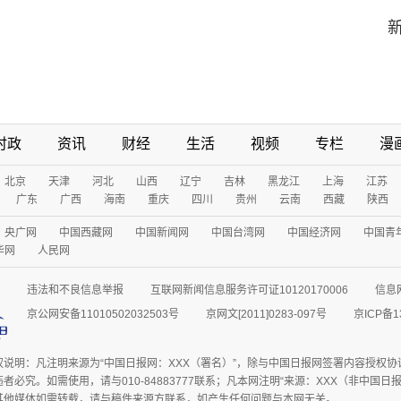
时政
资讯
财经
生活
视频
专栏
漫
北京
天津
河北
山西
辽宁
吉林
黑龙江
上海
江苏
广东
广西
海南
重庆
四川
贵州
云南
西藏
陕西
央广网
中国西藏网
中国新闻网
中国台湾网
中国经济网
中国青
华网
人民网
违法和不良信息举报
互联网新闻信息服务许可证10120170006
信息
京公网安备11010502032503号
京网文[2011]0283-097号
京ICP备1
权说明：凡注明来源为“中国日报网：XXX（署名）”，除与中国日报网签署内容授权
者必究。如需使用，请与010-84883777联系；凡本网注明“来源：XXX（非中国
其他媒体如需转载，请与稿件来源方联系，如产生任何问题与本网无关。