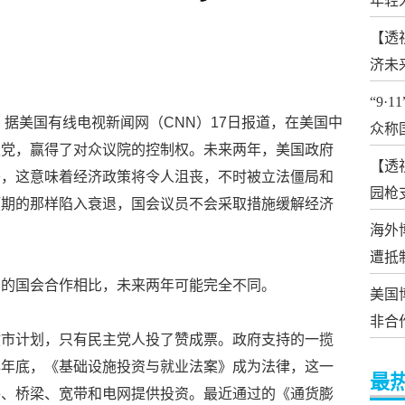
【透
济未
“9·
）据美国有线电视新闻网（CNN）17日报道，在美国中
众称
主党，赢得了对众议院的控制权。未来两年，美国政府
【透
鉴，这意味着经济政策将令人沮丧，不时被立法僵局和
园枪
预期的那样陷入衰退，国会议员不会采取措施缓解经济
海外
遭抵
制的国会合作相比，未来两年可能完全不同。
美国
非合
救市计划，只有民主党人投了赞成票。政府支持的一揽
年年底，《基础设施投资与就业法案》成为法律，这一
最
路、桥梁、宽带和电网提供投资。最近通过的《通货膨