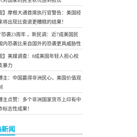
视】摩根大通首席执行官警告：美国经
来将出现比衰退更糟糕的结果！
11”恐袭23周年 ，新民调：近7成美国民
国内恐袭比来自国外的恐袭更具威胁性
视】美媒调查：8成美国年轻人担心校
支暴力
博主：中国赢得非洲民心，美国价值观
制
博主点赞：多个非洲国家货币上印有中
作标志性成果！
热新闻