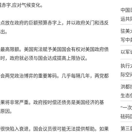
减赤字,应对气候变化。
中国
运共
重点放在政府的巨额预算赤字上，并以政府关门和违反
驻美
支出。
写中
的最高限额。美国宪法赋予美国国会有权对美国政府债
以军
限时，政府就必须与国会达成提高上限协议。
执行
际空
国会两党政治博弈的重要筹码。几乎每隔几年，两党都
洪都
生态
后果将非常严重。政府按时偿还债务是美国经济的基
“一
的原因。
砝码
第三
济很快陷入衰退，国会议员很可能无法提供帮助。如果