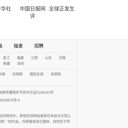
新华社
中国日报网
全球正发生
评
画
独家
招聘
浙江
福建
江西
山东
河南
新疆
深圳
年网
光明网
国际在线
央视网
网络传播视听节目许可证0108263号
3028878号-6
协议的网站外，其他任何网站或单位未经允许禁止
日报网）”的作品，均转载自其它媒体，目的在于传