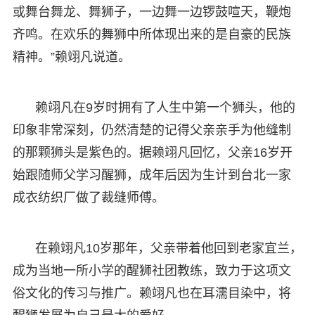
或舞台舞龙、舞狮子，一边舞一边锣鼓喧天，鞭炮
齐鸣。在欢乐的舞狮中所体现出来的是自豪的民族
精神。”赖翊凡说道。
赖翊凡在9岁时拥有了人生中第一个狮头，他的
印象非常深刻，仍然清楚的记得父亲亲手为他缝制
的那颗狮头是紫色的。据赖翊凡回忆，父亲16岁开
始跟随师父学习醒狮，成年后因为生计到台北一家
成衣纺织厂做了裁缝师傅。
在赖翊凡10岁那年，父亲带着他回到老家宜兰，
成为当地一所小学的醒狮社团教练，致力于这项文
俗文化的传习与推广。赖翊凡也在耳濡目染中，将