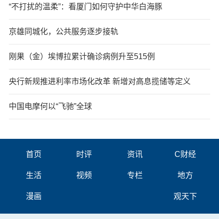
“不打扰的温柔”：看厦门如何守护中华白海豚
京雄同城化，公共服务逐步接轨
刚果（金）埃博拉累计确诊病例升至515例
央行新规推进利率市场化改革 新增对高息揽储等定义
中国电摩何以“飞驰”全球
首页
时评
资讯
C财经
生活
视频
专栏
地方
漫画
观天下