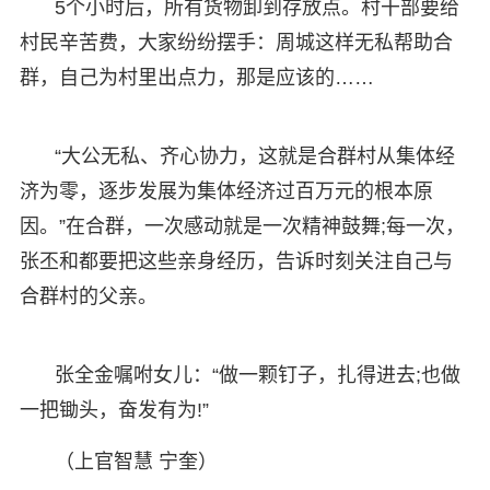
5个小时后，所有货物卸到存放点。村干部要给
村民辛苦费，大家纷纷摆手：周城这样无私帮助合
群，自己为村里出点力，那是应该的……
“大公无私、齐心协力，这就是合群村从集体经
济为零，逐步发展为集体经济过百万元的根本原
因。”在合群，一次感动就是一次精神鼓舞;每一次，
张丕和都要把这些亲身经历，告诉时刻关注自己与
合群村的父亲。
张全金嘱咐女儿：“做一颗钉子，扎得进去;也做
一把锄头，奋发有为!”
（上官智慧 宁奎）