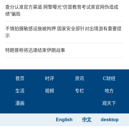
查分认准官方渠道 网警曝光“仿冒教育考试类官网伪造成
绩”骗局
不慎拍摄敏感设施被拘押 国家安全部针对出境游有重要提
示
特朗普称将迅速结束伊朗战事
首页
时评
资讯
C财经
生活
视频
专栏
地方
漫画
观天下
English
中文
desktop