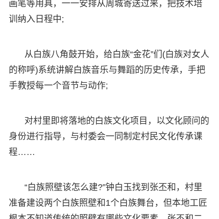
画笔等用具，一一安排从周城寄送过来，把技术培
训纳入日程中;
从白族八角鼓开始，给白族“金花”们(白族对女人
的称呼)系统讲解白族音乐与舞蹈的历史传承，手把
手教授每一个音节与动作;
对村里即将落地的白族文化项目，以文化顾问的
身份进行指导，与村委会一同制定村民文化传承课
程……
“白族照壁该怎么建?”钟白玉找到张丕和，村里
准备建设两个白族照壁和1个白族舞台，但本地工匠
根本不知道传统的照壁有哪些文化要素。张丕和二