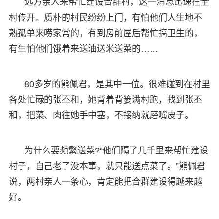
远方亲人来帮忙建设合群村，这一消息迅速在全
村传开。质朴的村民纷纷上门，有怕他们人生地不
熟孤单来唠家常的，有到房前屋后帮忙搞卫生的，
有生怕他们饿着来送油送米送菜的……
80多岁的熊佩君，是其中一位。很难碰到在村里
各处忙碌的张丕和，她背着背篓满村跑，找到张丕
和，把菜、肉往她手中塞，不接纳就磨嘴皮子。
为什么要频繁送菜?“他们隔了几千里来帮忙建设
村子，自己老了没本事，就只能送点菜了。”熊佩君
说，两村亲人一条心，肯定能把合群建设得越来越
好。