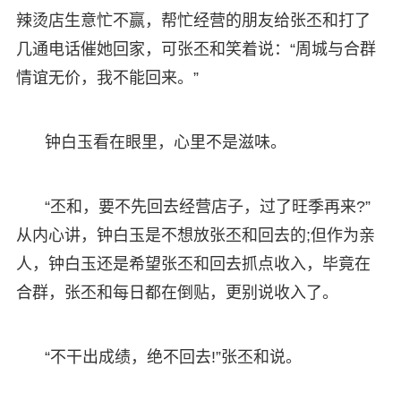
辣烫店生意忙不赢，帮忙经营的朋友给张丕和打了
几通电话催她回家，可张丕和笑着说：“周城与合群
情谊无价，我不能回来。”
钟白玉看在眼里，心里不是滋味。
“丕和，要不先回去经营店子，过了旺季再来?”
从内心讲，钟白玉是不想放张丕和回去的;但作为亲
人，钟白玉还是希望张丕和回去抓点收入，毕竟在
合群，张丕和每日都在倒贴，更别说收入了。
“不干出成绩，绝不回去!”张丕和说。