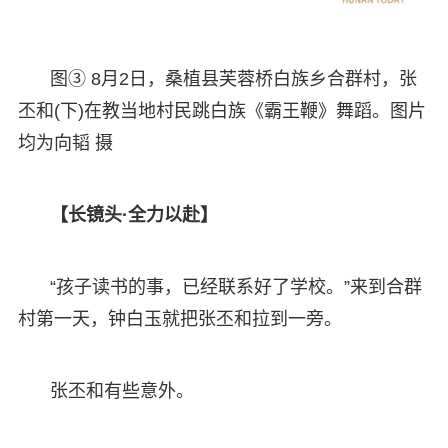
图③ 8月2日，桑植县芙蓉桥白族乡合群村，张
丕和(下)在教当地村民跳白族《霸王鞭》舞蹈。图片
均为向韬 摄
【长镜头·全力以赴】
“孩子读书的事，已经联系好了学校。”来到合群
村第一天，钟白玉就把张丕和拉到一旁。
张丕和有些意外。