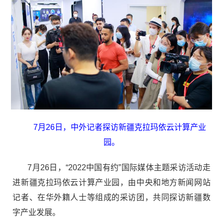
7月26日，中外记者探访新疆克拉玛依云计算产业
园。
7月26日，“2022中国有约”国际媒体主题采访活动走
进新疆克拉玛依云计算产业园，由中央和地方新闻网站
记者、在华外籍人士等组成的采访团，共同探访新疆数
字产业发展。