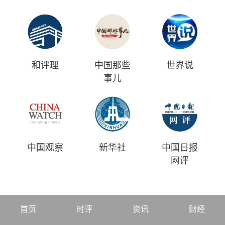
和评理
中国那些
世界说
事儿
中国观察
新华社
中国日报
网评
首页
时评
资讯
财经