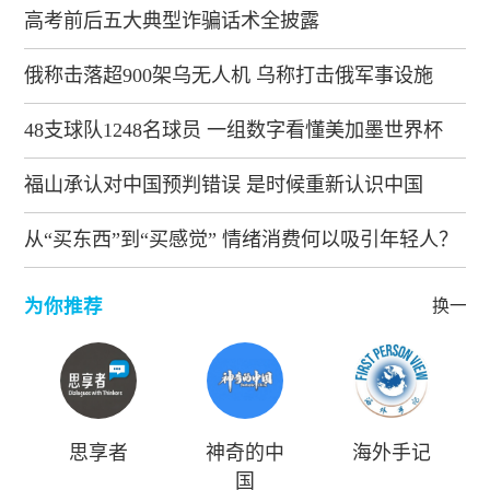
高考前后五大典型诈骗话术全披露
俄称击落超900架乌无人机 乌称打击俄军事设施
48支球队1248名球员 一组数字看懂美加墨世界杯
福山承认对中国预判错误 是时候重新认识中国
从“买东西”到“买感觉” 情绪消费何以吸引年轻人？
为你推荐
换一批
思享者
神奇的中
海外手记
国