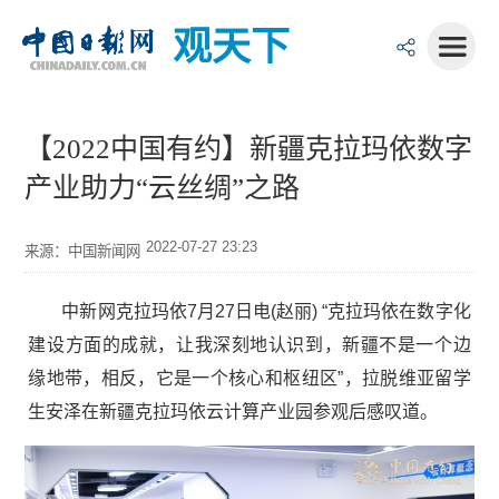
观天下
【2022中国有约】新疆克拉玛依数字
产业助力“云丝绸”之路
2022-07-27 23:23
来源：中国新闻网
中新网克拉玛依7月27日电(赵丽) “克拉玛依在数字化
建设方面的成就，让我深刻地认识到，新疆不是一个边
缘地带，相反，它是一个核心和枢纽区”，拉脱维亚留学
生安泽在新疆克拉玛依云计算产业园参观后感叹道。