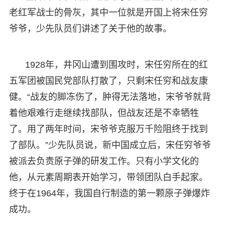
老红军战士的骨灰，其中一位就是开国上将宋任穷
爷爷，少先队员们讲述了关于他的故事。
1928年，井冈山遭到围攻时，宋任穷所在的红
五军团被国民党部队打散了，只剩宋任穷和战友康
健。“战友的脚冻伤了，肿得无法落地，宋爷爷就背
着他艰难行走继续找部队，但战友还是不幸牺牲
了。用了两年时间，宋爷爷克服万千险阻终于找到
了部队。”少先队员说，新中国成立后，宋任穷爷爷
被派去负责原子弹的研发工作。只有小学文化的
他，从元素周期表开始学习，带领团队白手起家。
终于在1964年，我国自行制造的第一颗原子弹爆炸
成功。