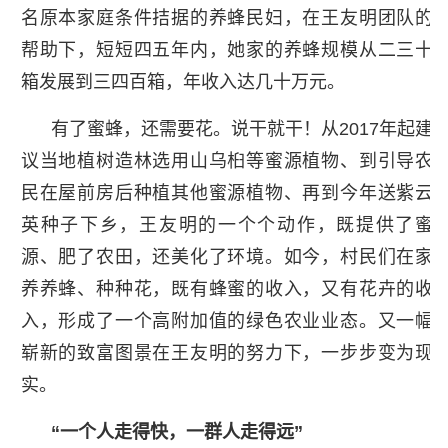
名原本家庭条件拮据的养蜂民妇，在王友明团队的
帮助下，短短四五年内，她家的养蜂规模从二三十
箱发展到三四百箱，年收入达几十万元。
有了蜜蜂，还需要花。说干就干！从2017年起建
议当地植树造林选用山乌桕等蜜源植物、到引导农
民在屋前房后种植其他蜜源植物、再到今年送紫云
英种子下乡，王友明的一个个动作，既提供了蜜
源、肥了农田，还美化了环境。如今，村民们在家
养养蜂、种种花，既有蜂蜜的收入，又有花卉的收
入，形成了一个高附加值的绿色农业业态。又一幅
崭新的致富图景在王友明的努力下，一步步变为现
实。
“一个人走得快，一群人走得远”