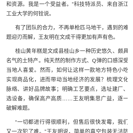
和资源。我是一个受益者。”科技特派员、来自浙江
工业大学的何铨说。
有了团队的合力，不再单枪匹马地干，遇到的难
题迎刃而解，王友明在文成干得更加有声有色。
桂山黄年糕是文成县桂山乡一种历史悠久、颇具
名气的土特产。纯天然的制作方式、Q弹的口感深受
当地人喜爱。然而，如何让这样一款地方特色小吃
实现商品化，进而带动当地经济的发展？梳理文化
脉络、讲好品牌故事；明确工艺要点，选址建厂、
选设备，确保高产高质……王友明集思广益，逐一
破解难题。
“一切都进行得很顺利，但售后很快发霉，我们
又一次犯了难。”王友明说，简单的真空包装无法防