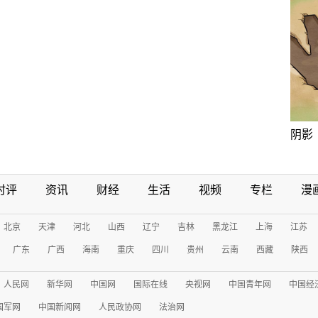
阴影
时评
资讯
财经
生活
视频
专栏
漫
北京
天津
河北
山西
辽宁
吉林
黑龙江
上海
江苏
广东
广西
海南
重庆
四川
贵州
云南
西藏
陕西
人民网
新华网
中国网
国际在线
央视网
中国青年网
中国经
国军网
中国新闻网
人民政协网
法治网