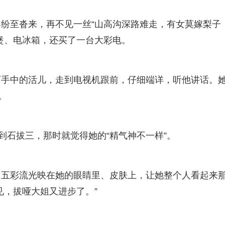
纷至沓来，再不见一丝“山高沟深路难走，有女莫嫁梨子
煲、电冰箱，还买了一台大彩电。
下手中的活儿，走到电视机跟前，仔细端详，听他讲话。
。
到石拔三，那时就觉得她的“精气神不一样”。
。五彩流光映在她的眼睛里、皮肤上，让她整个人看起来
见，拔哑大姐又进步了。”