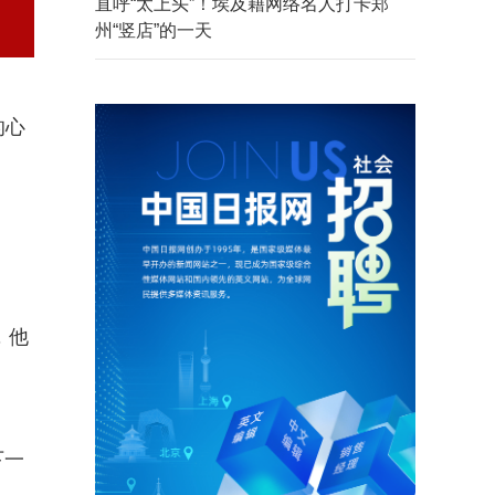
直呼“太上头”！埃及籍网络名人打卡郑
州“竖店”的一天
的心
，他
下一