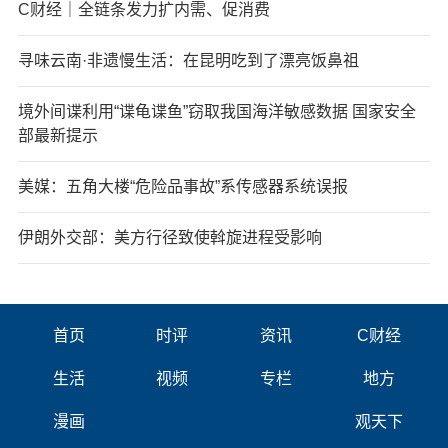
C财经｜全链条发力扩内需、促消费
寻味云南·非遗慢生活：在昆明吃到了漂亮饭鼻祖
境外间谍利用“谍龟谍鱼”窃取我国海洋敏感数据 国家安全
部最新提示
美媒：五角大楼“危险品事故”系传感器系统误报
伊朗外交部：美方行径致使斡旋进程受影响
首页
时评
资讯
C财经
生活
视频
专栏
地方
漫画
观天下