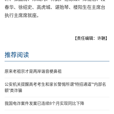
春华、徐绍史、高虎城、谌贻琴、楼阳生在主席台
执行主席席就座。
【责任编辑：许聃】
推荐阅读
原来老祖宗才是两岸谐音梗鼻祖
公安机关提醒高考考生和家长警惕所谓“特招通道”“内部名
额”类诈骗
我国电诈案件发案已连续8个月实现同比下降