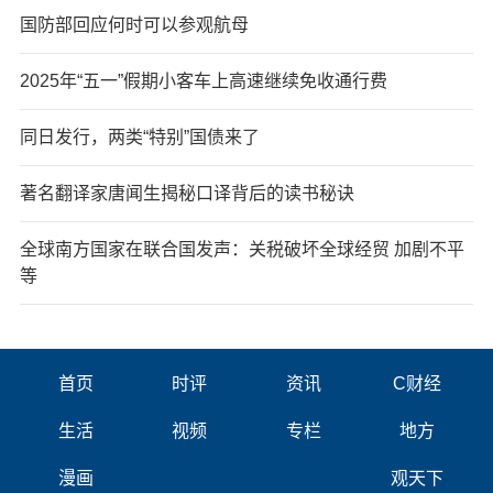
国防部回应何时可以参观航母
2025年“五一”假期小客车上高速继续免收通行费
同日发行，两类“特别”国债来了
著名翻译家唐闻生揭秘口译背后的读书秘诀
全球南方国家在联合国发声：关税破坏全球经贸 加剧不平
等
首页
时评
资讯
C财经
生活
视频
专栏
地方
漫画
观天下