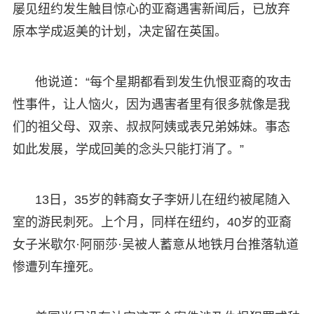
屡见纽约发生触目惊心的亚裔遇害新闻后，已放弃
原本学成返美的计划，决定留在英国。
他说道：“每个星期都看到发生仇恨亚裔的攻击
性事件，让人恼火，因为遇害者里有很多就像是我
们的祖父母、双亲、叔叔阿姨或表兄弟姊妹。事态
如此发展，学成回美的念头只能打消了。”
13日，35岁的韩裔女子李妍儿在纽约被尾随入
室的游民刺死。上个月，同样在纽约，40岁的亚裔
女子米歇尔·阿丽莎·吴被人蓄意从地铁月台推落轨道
惨遭列车撞死。