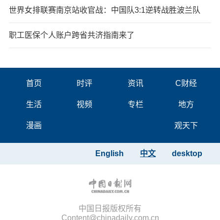
世界女排联赛南京站收官战：中国队3:1逆转战胜波兰队
职工医保个人账户跨省共济指南来了
首页
时评
资讯
C财经
生活
视频
专栏
地方
漫画
观天下
English
中文
desktop
中国日报版权所有
Content@chinadaily.com.cn