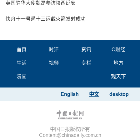
英国驻华大使魏磊参访陕西延安
快舟十一号遥十三运载火箭发射成功
首页
时评
资讯
C财经
生活
视频
专栏
地方
漫画
观天下
English
中文
desktop
中国日报版权所有
Content@chinadaily.com.cn