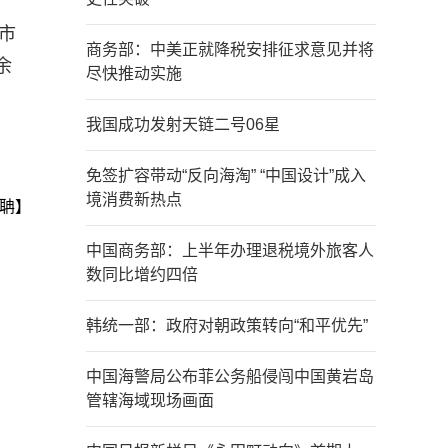
市
商务部：中美正就降税安排征求意见并将
余
尽快推动实施
我国成功发射天链二号06星
免签扩容带动“反向海淘” “中国设计”成入
境消费新热点
聃】
中国商务部：上半年办理退税境外旅客人
数同比增约四倍
韩统一部：政府对朝政策转向“和平优先”
中国海警局公布菲公务船侵闯中国黄岩岛
管辖海域现场画面