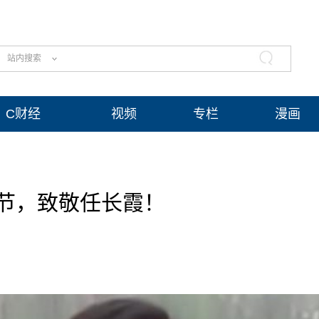
站内搜索
C财经
视频
专栏
漫画
节，致敬任长霞！