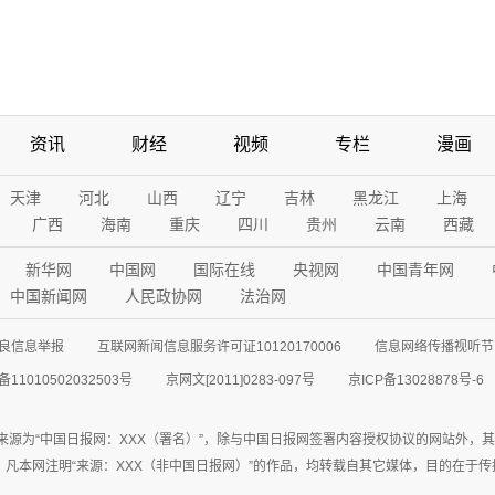
资讯
财经
视频
专栏
漫画
天津
河北
山西
辽宁
吉林
黑龙江
上海
广西
海南
重庆
四川
贵州
云南
西藏
新华网
中国网
国际在线
央视网
中国青年网
中国新闻网
人民政协网
法治网
良信息举报
互联网新闻信息服务许可证10120170006
信息网络传播视听节目
11010502032503号
京网文[2011]0283-097号
京ICP备13028878号-6
来源为“中国日报网：XXX（署名）”，除与中国日报网签署内容授权协议的网站外，
77联系；凡本网注明“来源：XXX（非中国日报网）”的作品，均转载自其它媒体，目的