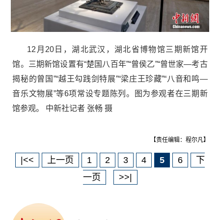
12月20日，湖北武汉，湖北省博物馆三期新馆开
馆。三期新馆设置有“楚国八百年”“曾侯乙”“曾世家—考古
揭秘的曾国”“越王勾践剑特展”“梁庄王珍藏”“八音和鸣—
音乐文物展”等6项常设专题陈列。图为参观者在三期新
馆参观。 中新社记者 张畅 摄
【责任编辑：程尔凡】
|<<
上一页
1
2
3
4
5
6
下
一页
>>|