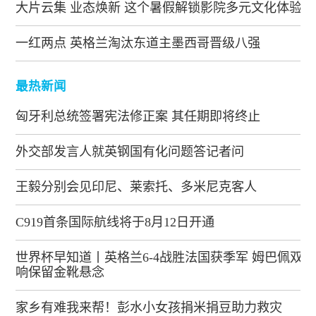
大片云集 业态焕新 这个暑假解锁影院多元文化体验
一红两点 英格兰淘汰东道主墨西哥晋级八强
最热新闻
匈牙利总统签署宪法修正案 其任期即将终止
外交部发言人就英钢国有化问题答记者问
王毅分别会见印尼、莱索托、多米尼克客人
C919首条国际航线将于8月12日开通
世界杯早知道丨英格兰6-4战胜法国获季军 姆巴佩双
响保留金靴悬念
家乡有难我来帮！彭水小女孩捐米捐豆助力救灾