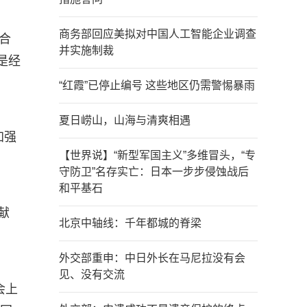
商务部回应美拟对中国人工智能企业调查
合
并实施制裁
是经
“红霞”已停止编号 这些地区仍需警惕暴雨
夏日崂山，山海与清爽相遇
加强
【世界说】“新型军国主义”多维冒头，“专
守防卫”名存实亡：日本一步步侵蚀战后
和平基石
献
北京中轴线：千年都城的脊梁
外交部重申：中日外长在马尼拉没有会
见、没有交流
会上