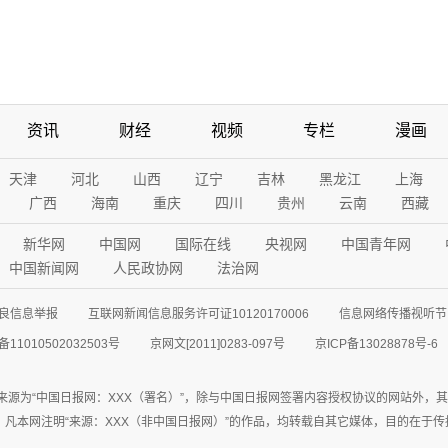
资讯
财经
视频
专栏
漫画
天津
河北
山西
辽宁
吉林
黑龙江
上海
广西
海南
重庆
四川
贵州
云南
西藏
新华网
中国网
国际在线
央视网
中国青年网
中国新闻网
人民政协网
法治网
良信息举报
互联网新闻信息服务许可证10120170006
信息网络传播视听节目
11010502032503号
京网文[2011]0283-097号
京ICP备13028878号-6
来源为“中国日报网：XXX（署名）”，除与中国日报网签署内容授权协议的网站外，
77联系；凡本网注明“来源：XXX（非中国日报网）”的作品，均转载自其它媒体，目的