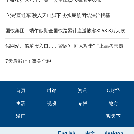
全链条扩大汽车消费！改革试点40城名单公布
立法“直通车”驶入天山脚下 夯实民族团结法治根基
国铁集团：端午假期全国铁路累计发送旅客8258.8万人次
假网站、假填报入口……警惕“中间人攻击”盯上高考志愿
7天后截止！事关个税
首页
时评
资讯
C财经
生活
视频
专栏
地方
漫画
观天下
English
中文
desktop