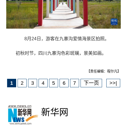
8月24日，游客在九寨沟爱情海景区拍照。
初秋时节，四川九寨沟色彩斑斓，景美如画。
【责任编辑：程尔凡】
1
2
3
4
5
6
7
下一页
>>|
新华网