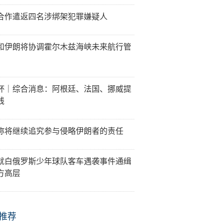
合作遣返四名涉绑架犯罪嫌疑人
和伊朗将协调霍尔木兹海峡未来航行管
杯｜综合消息：阿根廷、法国、挪威提
线
称将继续追究参与侵略伊朗者的责任
就白俄罗斯少年球队客车遇袭事件通缉
方高层
推荐