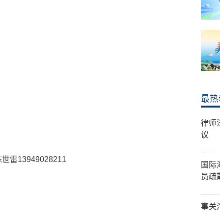
最热
律师
议
雷13949028211
国际
员疏
事关