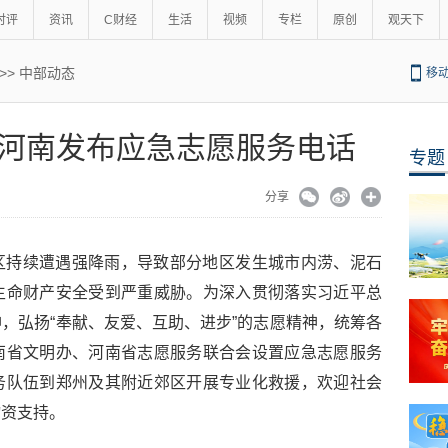
时评
资讯
C财经
生活
视频
专栏
原创
观天下
>>
中部动态
移
河南发布应急志愿服务电话
专题
分享
区持续遭遇强降雨，导致部分地区发生城市内涝、泥石
生命财产安全受到严重威胁。为深入贯彻落实习近平总
，弘扬“奉献、友爱、互助、进步”的志愿精神，统筹各
南省文明办、河南省志愿服务联合会设置应急志愿服务
务队伍到郑州及其附近郊区开展专业化救援，欢迎社会
物资支持。