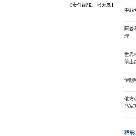
【责任编辑：张天磊】
中菲
阿曼
理
世界
前出
伊朗
俄方
乌军
精彩