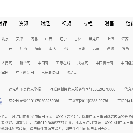
时评
资讯
财经
视频
专栏
漫画
独
北京
天津
河北
山西
辽宁
吉林
黑龙江
上海
江苏
广东
广西
海南
重庆
四川
贵州
云南
西藏
陕西
人民网
新华网
中国网
国际在线
央视网
中国青年网
中国经
国军网
中国新闻网
人民政协网
法治网
违法和不良信息举报
互联网新闻信息服务许可证10120170006
信息
京公网安备11010502032503号
京网文[2011]0283-097号
京ICP备1
权说明：凡注明来源为“中国日报网：XXX（署名）”，除与中国日报网签署内容授权
者必究。如需使用，请与010-84883777联系；凡本网注明“来源：XXX（非中国
其他媒体如需转载，请与稿件来源方联系，如产生任何问题与本网无关。