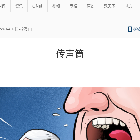
时评
资讯
C财经
视频
专栏
原创
观天下
地方
>>
中国日报漫画
移
传声筒