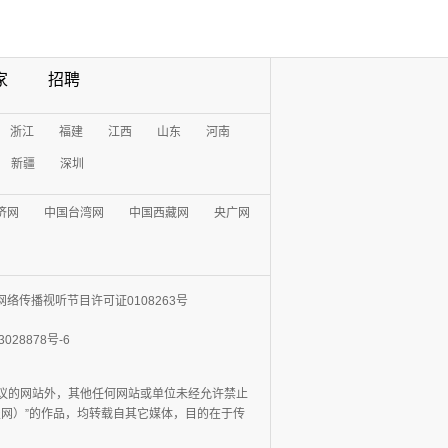
家
招聘
浙江
福建
江西
山东
河南
新疆
深圳
济网
中国台湾网
中国西藏网
央广网
网络传播视听节目许可证0108263号
3028878号-6
协议的网站外，其他任何网站或单位未经允许禁止
日报网）”的作品，均转载自其它媒体，目的在于传