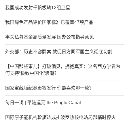
我国成功发射千帆极轨12组卫星
我国绿色产品评价国家标准已覆盖47项产品
事关私募基金高质量发展 国办公布指导意见
外交部：历史不容翻案 敦促日方同军国主义彻底切割
【中国那些事儿】打破偏见，拥抱真实：这名西方学者为
何支持“极致中国化”浪潮？
国家宝藏版纪念币将发行 你最喜欢哪一枚？
每日一词 | 平陆运河 the Pinglu Canal
国际原子能机构斡旋达成扎波罗热核电站局部临时停火