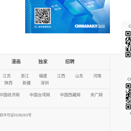
漫画
独家
招聘
江苏
浙江
福建
江西
山东
河南
Ch
陕西
新疆
深圳
中国经济网
中国台湾网
中国西藏网
央广网
许可证0108263号