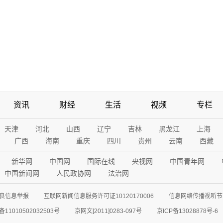
资讯
财经
生活
视频
专栏
天津
河北
山西
辽宁
吉林
黑龙江
上海
广西
海南
重庆
四川
贵州
云南
西藏
新华网
中国网
国际在线
央视网
中国青年网
中国新闻网
人民政协网
法治网
良信息举报
互联网新闻信息服务许可证10120170006
信息网络传播视听节目
11010502032503号
京网文[2011]0283-097号
京ICP备13028878号-6