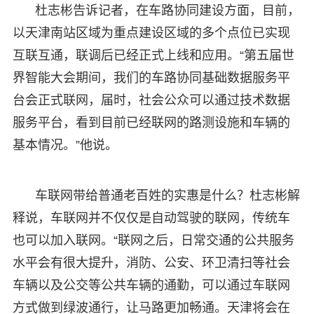
杜志彬告诉记者，在车路协同建设方面，目前，
以天津南站区域为重点建设区域的多个点位已实现
互联互通，联调后已经正式上线和应用。“第五届世
界智能大会期间，我们的车路协同基础数据服务平
台会正式联网，届时，社会公众可以通过技术数据
服务平台，看到目前已经联网的路测设施和车辆的
基本情况。”他说。
车联网带给普通老百姓的实惠是什么？杜志彬解
释说，车联网并不仅仅是自动驾驶的联网，传统车
也可以加入联网。“联网之后，日常交通的公共服务
水平会有很大提升，消防、公安、环卫清扫等社会
车辆以及公交等公共车辆的通勤，可以通过车联网
方式做到绿波通行，让马路更加畅通。天津将会在