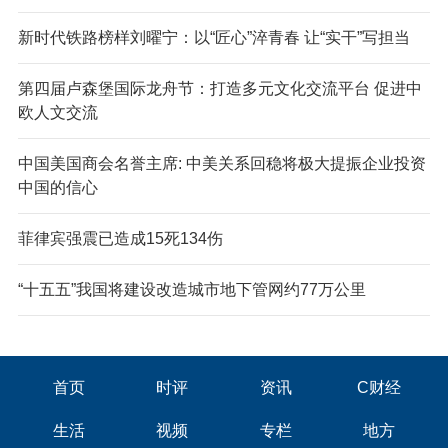
新时代铁路榜样刘曜宁：以“匠心”淬青春 让“实干”写担当
第四届卢森堡国际龙舟节：打造多元文化交流平台 促进中
欧人文交流
中国美国商会名誉主席: 中美关系回稳将极大提振企业投资
中国的信心
菲律宾强震已造成15死134伤
“十五五”我国将建设改造城市地下管网约77万公里
首页
时评
资讯
C财经
生活
视频
专栏
地方