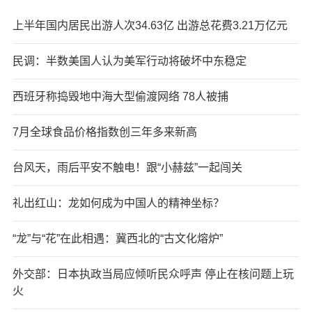
上半年国内居民出游人次34.63亿 出游总花费3.21万亿元
民调：半数美国人认为美军行动将破坏中东稳定
西班牙称捣毁地中海大型偷渡网络 78人被捕
7月全球食品价格指数创三年多来新高
台风天，雨后平安不触电！跟“小赫兹”一起闯关
礼出红山：龙如何成为中国人的精神坐标？
“龙”与“花”在此相遇：冀西北的“古文化熔炉”
外交部：日本执政当局应倾听民众呼声 停止在核问题上玩
火