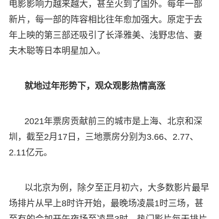
电影影响力越来越大，甚至火到了国外。每年一部
新片，每一部的阵容相比往年愈加强大。原定于去
年上映的第三部还吸引了长泽雅美、浅野忠信、妻
夫木聪等日本明星加入。
就地过年形势下，观众观影热情高涨
2021年票房贡献前三的城市是上海、北京和深
圳，截至2月17日，三地票房分别为3.66、2.77、
2.11亿元。
以北京为例，除夕至正月初六，大多数影片最早
场排片从早上8时许开始，最晚场凌晨1时三场，甚
至有的会加开午夜场至凌晨3时，热门影片每天排片