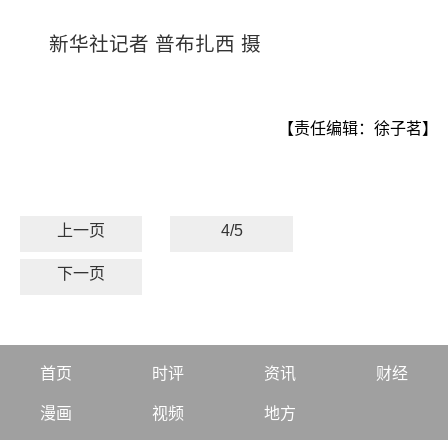
新华社记者 普布扎西 摄
【责任编辑：徐子茗】
上一页
4/5
下一页
首页
时评
资讯
财经
漫画
视频
地方