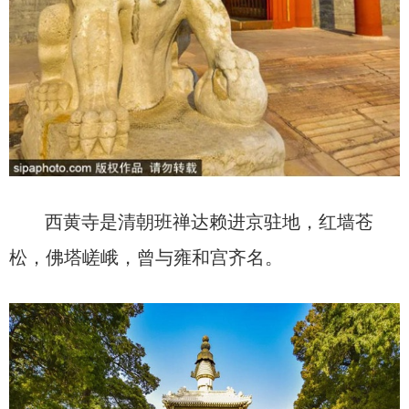
西黄寺是清朝班禅达赖进京驻地，红墙苍
松，佛塔嵯峨，曾与雍和宫齐名。