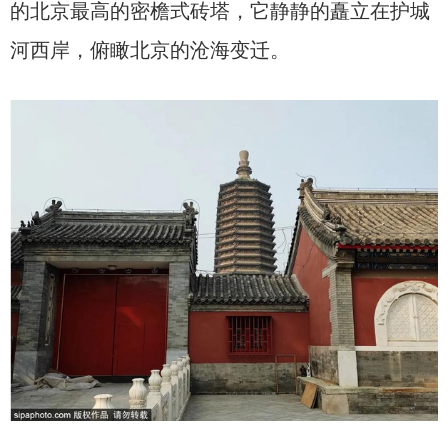
的北京最高的密檐式砖塔，它静静的矗立在护城
河西岸，俯瞰北京的沧海变迁。