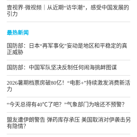
壹视界·微视频｜从近期“访华潮”，感受中国发展的
引力
最热新闻
国防部：日本“再军事化”妄动是地区和平稳定的真
正威胁
国防部：中国军队坚决反制任何闹海挑衅图谋
2026暑期档票房破80亿！“电影+”持续激发消费新活
力
“今天总得有40℃了吧？”气象部门为啥还不预警？
盟友遭伊朗警告 弹药库存承压 美国取消对伊袭击另
有隐情？