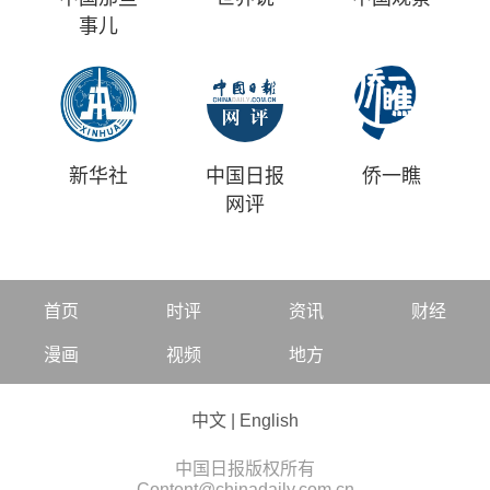
事儿
新华社
中国日报
侨一瞧
网评
首页
时评
资讯
财经
漫画
视频
地方
中文
|
English
中国日报版权所有
Content@chinadaily.com.cn