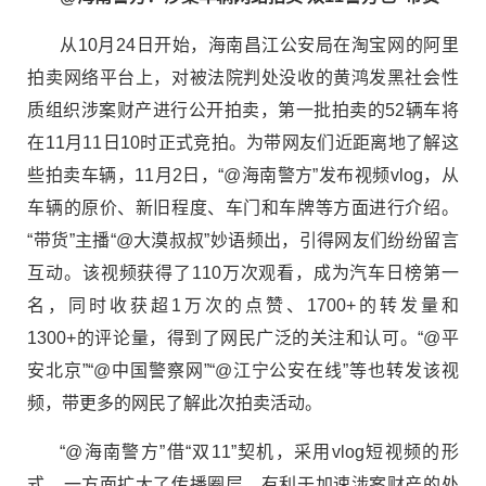
从10月24日开始，海南昌江公安局在淘宝网的阿里
拍卖网络平台上，对被法院判处没收的黄鸿发黑社会性
质组织涉案财产进行公开拍卖，第一批拍卖的52辆车将
在11月11日10时正式竞拍。为带网友们近距离地了解这
些拍卖车辆，11月2日，“@海南警方”发布视频vlog，从
车辆的原价、新旧程度、车门和车牌等方面进行介绍。
“带货”主播“@大漠叔叔”妙语频出，引得网友们纷纷留言
互动。该视频获得了110万次观看，成为汽车日榜第一
名，同时收获超1万次的点赞、1700+的转发量和
1300+的评论量，得到了网民广泛的关注和认可。“@平
安北京”“@中国警察网”“@江宁公安在线”等也转发该视
频，带更多的网民了解此次拍卖活动。
“@海南警方”借“双11”契机，采用vlog短视频的形
式，一方面扩大了传播圈层，有利于加速涉案财产的处