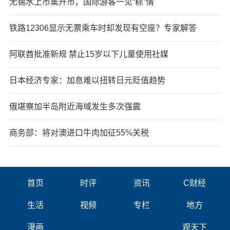
无锡水上市集开市，国际游客一见“粽”情
铁路12306显示无票乘车时却发现有空座？专家解答
阿联酋批准新规 禁止15岁以下儿童使用社媒
日本经济专家：加息难以扭转日元贬值趋势
俄堪察加半岛附近海域发生多次强震
商务部：将对澳进口牛肉加征55%关税
首页
时评
资讯
C财经
生活
视频
专栏
地方
漫画
观天下