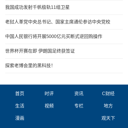
我国成功发射千帆极轨11组卫星
老挝人革党中央总书记、国家主席通伦参访中央党校
中国人民银行将开展5000亿元买断式逆回购操作
世界杯开赛在即 伊朗国足终获签证
探索老博会里的黑科技！
首页
时评
资讯
C财经
生活
视频
专栏
地方
漫画
观天下