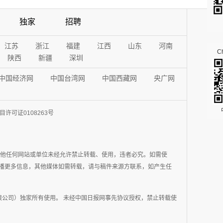
独家
招聘
江苏
浙江
福建
江西
山东
河南
Ch
陕西
新疆
深圳
中国经济网
中国台湾网
中国西藏网
央广网
许可证0108263号
其他任何网站或单位未经允许禁止转载、使用，违者必究。如需使
在于传播更多信息，其他媒体如需转载，请与稿件来源方联系，如产生任
公司）独家所有使用。 未经中国日报网事先协议授权，禁止转载使