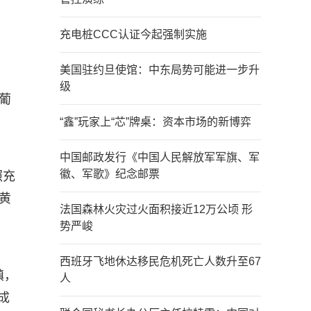
充电桩CCC认证今起强制实施
美国驻约旦使馆：中东局势可能进一步升
级
葡
“鑫”玩家上“芯”牌桌：资本市场的新博弈
中国邮政发行《中国人民解放军军旗、军
徽、军歌》纪念邮票
照充
黄
法国森林火灾过火面积接近12万公顷 形
势严峻
西班牙飞地休达移民危机死亡人数升至67
镇，
人
成