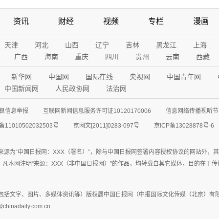
资讯
财经
视频
专栏
漫画
天津
河北
山西
辽宁
吉林
黑龙江
上海
广西
海南
重庆
四川
贵州
云南
西藏
新华网
中国网
国际在线
央视网
中国青年网
中国新闻网
人民政协网
法治网
良信息举报
互联网新闻信息服务许可证10120170006
信息网络传播视听节目
11010502032503号
京网文[2011]0283-097号
京ICP备13028878号-6
来源为“中国日报网：XXX（署名）”，除与中国日报网签署内容授权协议的网站外，
77联系；凡本网注明“来源：XXX（非中国日报网）”的作品，均转载自其它媒体，目的
包括文字、图片、多媒体资讯等）版权属中国日报网（中报国际文化传媒（北京）有限
adaily.com.cn