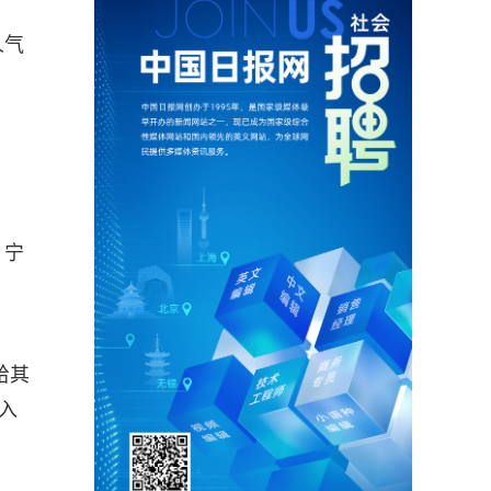
人气
，宁
给其
入