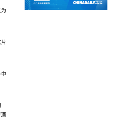
夏为
这片
是中
萄
萄酒