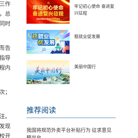
三作
牢记初心使命 奋进复
兴征程
，总
人同时
稳就业促发展
而告
指导
美丽中国行
程内
。
万次；
推荐阅读
注。
发现
我国将规范外卖平台补贴行为 征求意见
校开
稿出台