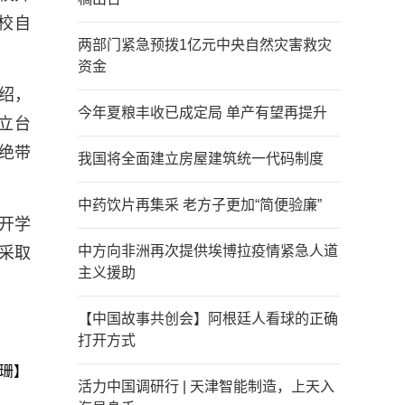
校自
两部门紧急预拨1亿元中央自然灾害救灾
资金
绍，
今年夏粮丰收已成定局 单产有望再提升
立台
绝带
我国将全面建立房屋建筑统一代码制度
中药饮片再集采 老方子更加“简便验廉”
开学
中方向非洲再次提供埃博拉疫情紧急人道
采取
主义援助
【中国故事共创会】阿根廷人看球的正确
打开方式
珊】
活力中国调研行 | 天津智能制造，上天入