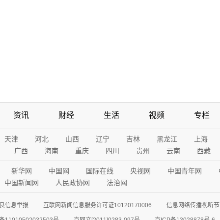
资讯
财经
生活
视频
专栏
天津
河北
山西
辽宁
吉林
黑龙江
上海
广西
海南
重庆
四川
贵州
云南
西藏
新华网
中国网
国际在线
央视网
中国青年网
中国新闻网
人民政协网
法治网
良信息举报
互联网新闻信息服务许可证10120170006
信息网络传播视听节目
11010502032503号
京网文[2011]0283-097号
京ICP备13028878号-6