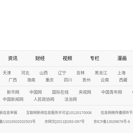
资讯
财经
视频
专栏
漫画
天津
河北
山西
辽宁
吉林
黑龙江
上海
广西
海南
重庆
四川
贵州
云南
西藏
新华网
中国网
国际在线
央视网
中国青年网
中国新闻网
人民政协网
法治网
良信息举报
互联网新闻信息服务许可证10120170006
信息网络传播视听节目
11010502032503号
京网文[2011]0283-097号
京ICP备13028878号-6