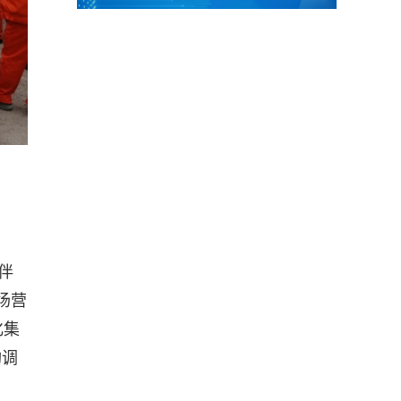
伴
场营
化集
构调