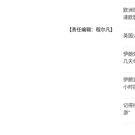
欧洲
递欧
【责任编辑：程尔凡】
英国
伊朗
几天
伊朗
小时
记得
游”