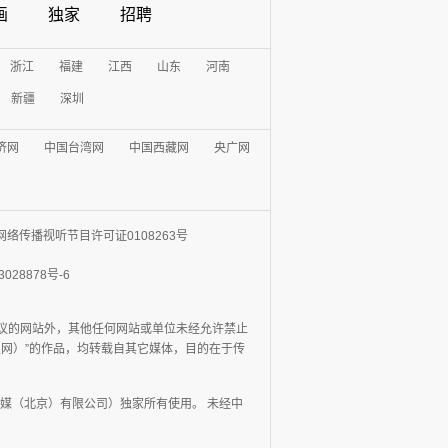
画
独家
招聘
浙江
福建
江西
山东
河南
新疆
深圳
济网
中国台湾网
中国西藏网
央广网
网络传播视听节目许可证0108263号
3028878号-6
协议的网站外，其他任何网站或单位未经允许禁止
日报网）”的作品，均转载自其它媒体，目的在于传
媒（北京）有限公司）独家所有使用。 未经中