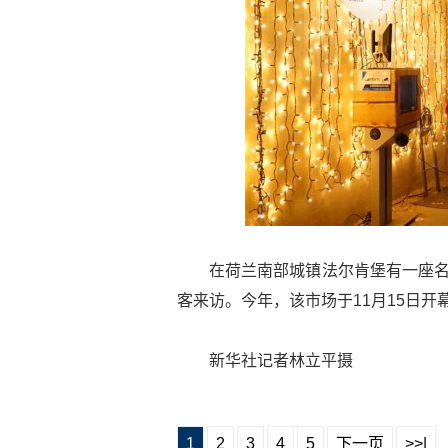
在荷兰南部城镇法尔肯堡有一座名
客来访。今年，该市场于11月15日开幕
新华社记者林立平摄
1
2
3
4
5
下一页
>>|