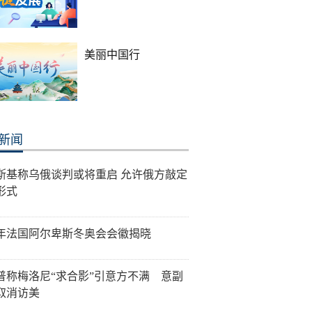
美丽中国行
新闻
斯基称乌俄谈判或将重启 允许俄方敲定
形式
30年法国阿尔卑斯冬奥会会徽揭晓
普称梅洛尼“求合影”引意方不满 意副
取消访美