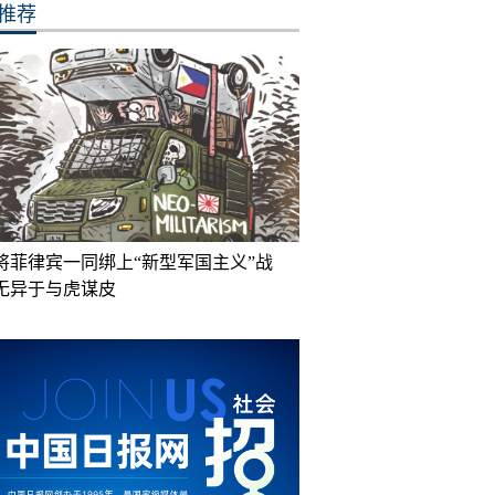
推荐
将菲律宾一同绑上“新型军国主义”战
无异于与虎谋皮