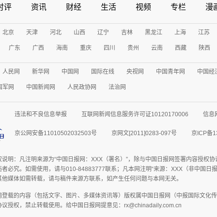
时评
资讯
财经
生活
视频
专栏
漫
北京
天津
河北
山西
辽宁
吉林
黑龙江
上海
江苏
广东
广西
海南
重庆
四川
贵州
云南
西藏
陕西
人民网
新华网
中国网
国际在线
央视网
中国青年网
中国经
国军网
中国新闻网
人民政协网
法治网
违法和不良信息举报
互联网新闻信息服务许可证10120170006
信息
京公网安备11010502032503号
京网文[2011]0283-097号
京ICP备1
权说明：凡注明来源为“中国日报网：XXX（署名）”，除与中国日报网签署内容授权
者必究。如需使用，请与010-84883777联系；凡本网注明“来源：XXX（非中国
其他媒体如需转载，请与稿件来源方联系，如产生任何问题与本网无关。
网登载的内容（包括文字、图片、多媒体资讯等）版权属中国日报网（中报国际文化传
授权，禁止转载使用。给中国日报网提意见：rx@chinadaily.com.cn