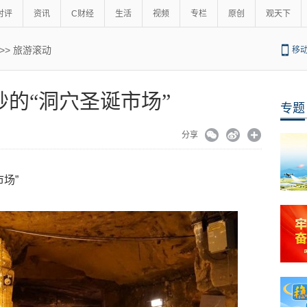
时评
资讯
C财经
生活
视频
专栏
原创
观天下
>>
旅游滚动
移
妙的“洞穴圣诞市场”
专题
分享
场”