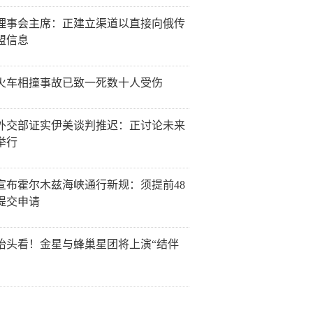
理事会主席：正建立渠道以直接向俄传
盟信息
火车相撞事故已致一死数十人受伤
外交部证实伊美谈判推迟：正讨论未来
举行
宣布霍尔木兹海峡通行新规：须提前48
提交申请
抬头看！金星与蜂巢星团将上演“结伴