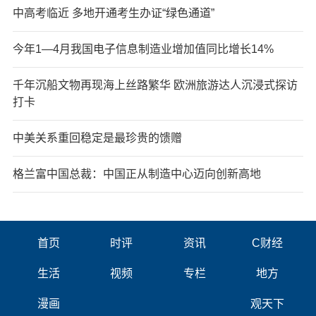
中高考临近 多地开通考生办证“绿色通道”
今年1—4月我国电子信息制造业增加值同比增长14%
千年沉船文物再现海上丝路繁华 欧洲旅游达人沉浸式探访
打卡
中美关系重回稳定是最珍贵的馈赠
格兰富中国总裁：中国正从制造中心迈向创新高地
首页
时评
资讯
C财经
生活
视频
专栏
地方
漫画
观天下