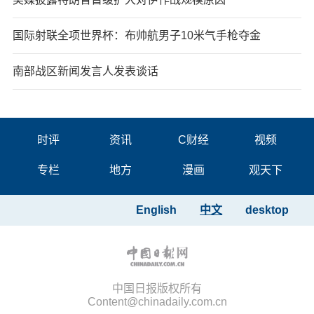
国际射联全项世界杯：布帅航男子10米气手枪夺金
南部战区新闻发言人发表谈话
时评
资讯
C财经
视频
专栏
地方
漫画
观天下
English
中文
desktop
中国日报版权所有
Content@chinadaily.com.cn