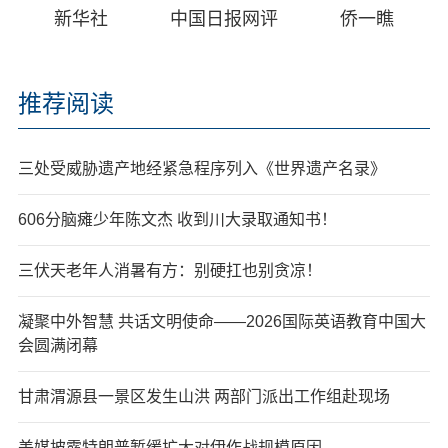
新华社
中国日报网评
侨一瞧
推荐阅读
三处受威胁遗产地经紧急程序列入《世界遗产名录》
606分脑瘫少年陈文杰 收到川大录取通知书！
三伏天老年人消暑有方：别硬扛也别贪凉！
凝聚中外智慧 共话文明使命——2026国际英语教育中国大
会圆满闭幕
甘肃渭源县一景区发生山洪 两部门派出工作组赴现场
美媒披露特朗普暂缓扩大对伊作战规模原因