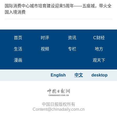
国际消费中心城市培育建设迎来5周年——五座城，带火全
国入境消费
首页
时评
资讯
C财经
生活
视频
专栏
地方
漫画
观天下
English
中文
desktop
中国日报版权所有
Content@chinadaily.com.cn