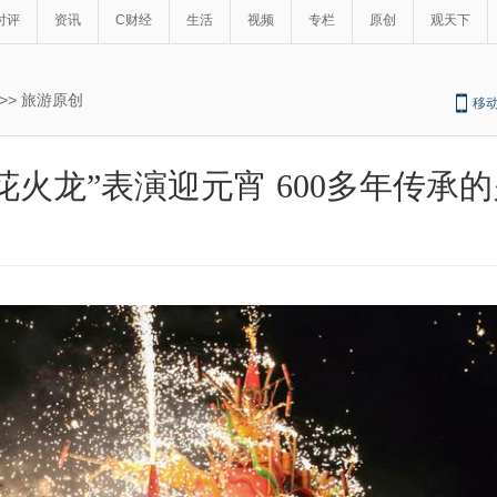
时评
资讯
C财经
生活
视频
专栏
原创
观天下
>>
旅游原创
移
花火龙”表演迎元宵 600多年传承