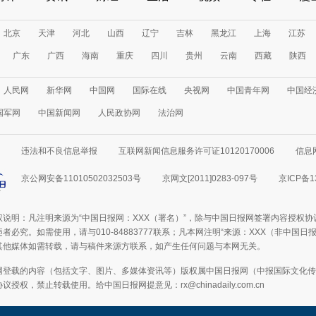
北京
天津
河北
山西
辽宁
吉林
黑龙江
上海
江苏
广东
广西
海南
重庆
四川
贵州
云南
西藏
陕西
人民网
新华网
中国网
国际在线
央视网
中国青年网
中国经
国军网
中国新闻网
人民政协网
法治网
违法和不良信息举报
互联网新闻信息服务许可证10120170006
信息
京公网安备11010502032503号
京网文[2011]0283-097号
京ICP备1
权说明：凡注明来源为“中国日报网：XXX（署名）”，除与中国日报网签署内容授权
者必究。如需使用，请与010-84883777联系；凡本网注明“来源：XXX（非中国
其他媒体如需转载，请与稿件来源方联系，如产生任何问题与本网无关。
网登载的内容（包括文字、图片、多媒体资讯等）版权属中国日报网（中报国际文化传
授权，禁止转载使用。给中国日报网提意见：rx@chinadaily.com.cn