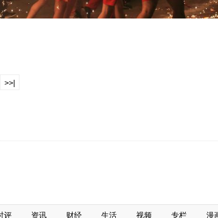
>>|
时评
资讯
财经
生活
视频
专栏
漫