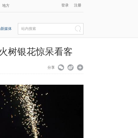
登录
注册
地方
动新媒体
站内搜索
的火树银花惊呆看客
分享