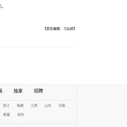
论。
【责任编辑：刁云娇】
画
独家
招聘
浙江
福建
江西
山东
河南
新疆
深圳