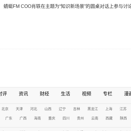
蜻蜓FM COO肖轶在主题为“知识新场景”的圆桌对话上参与讨
时评
资讯
财经
生活
视频
专栏
漫
北京
天津
河北
山西
辽宁
吉林
黑龙江
上海
江苏
广东
广西
海南
重庆
四川
贵州
云南
西藏
陕西