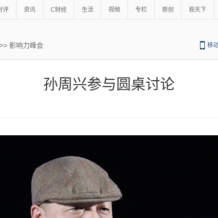
时评
资讯
C财经
生活
视频
专栏
原创
观天下
>>
影响力峰会
移
孙周兴参与圆桌讨论