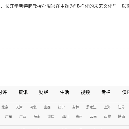
，长江学者特聘教授孙周兴在主题为“多样化的未来文化与一以
时评
资讯
财经
生活
视频
专栏
漫
北京
天津
河北
山西
辽宁
吉林
黑龙江
上海
江苏
广东
广西
海南
重庆
四川
贵州
云南
西藏
陕西