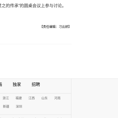
贯之的传承”的圆桌会议上参与讨论。
【责任编辑：刁云娇】
画
独家
招聘
浙江
福建
江西
山东
河南
新疆
深圳